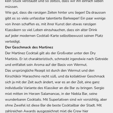
kein Stück verstaubt und so zeitlos, dass wir ihn einfach lieben
müssen.
Wie gut, dass die ranzigen Zeiten hinter uns liegen! Da draussen
gibt es so viele unfassbar talentierte Barkeeper! Ein paar wenige
von ihnen schaffen es, mit ihrer Kunst den etwas ranzigen
Klassikern so viel Leben einzuhauchen, dass ein alter Drink
auf jeder modernen Cocktail-Karte selbstbewusst seinen Platz
verteidigt.
Der Geschmack des Martinez
Der Martinez Cocktail gilt als der Großvater unter den Dry
Martinis. Er ist charakteristisch, schmeckt irgendwie nach Getreide
und entfaltet sein Aroma auf der Basis von Wermut.
Das ursprüngliche Rezept ist durch den Wermut und den
Kirschlikör Maraschino recht süß, und da kollektiver Geschmack
sich ja mit der Zeit auch ändert, war es an der Zeit, eine ganz
individuelle Variante des Klassiker an die Bar zu bringen. Sergio
mixt mitten im Herzen Salamancas, in der Niebla Bar, seine
wunderbaren Cocktails. Mit Superlativen sind wir vorsichtig, aber
ohne Zweifel ist diese Bar die beste Cocktailbar der Stadt. Mit
zahlreichen Awards ausgezeichnet mixt die Crew hier