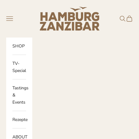
Skip to content
Hamburg-Zanzibar Gin
Navigation menu
Search
Cart
SHOP
TV-
Special
Tastings
&
Events
Rezepte
ABOUT